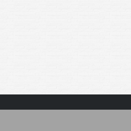
Limonkowo o świecie
Limonka na erotycznie
Limonkowe serie