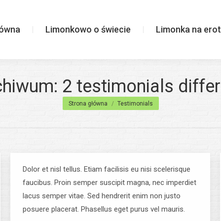
wiecie
Limonka na erotycznie
łówna
Limonkowo o świecie
Limonka na erot
chiwum:
2 testimonials diffe
Jesteś tutaj:
Strona główna
Testimonials
Dolor et nisl tellus. Etiam facilisis eu nisi scelerisque
faucibus. Proin semper suscipit magna, nec imperdiet
lacus semper vitae. Sed hendrerit enim non justo
posuere placerat. Phasellus eget purus vel mauris.