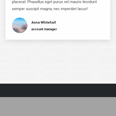
placerat. Phasellus eget purus vel mauris tincidunt
semper suscipit magna, nec imperdiet lacus!
Anna Whitehall
account manager
by SoftwareSystem.pl Dream-Theme — truly
premium
Strona główna
es
O Limonce