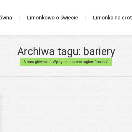
wiecie
Limonka na erotycznie
łówna
Limonkowo o świecie
Limonka na erot
Archiwa tagu:
bariery
Jesteś tutaj:
Strona główna
Wpisy oznaczone tagiem "bariery"