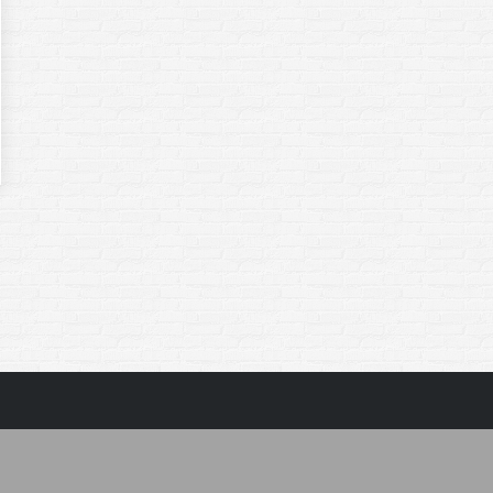
by SoftwareSystem.pl Dream-Theme — truly
premium
Strona główna
es
O Limonce