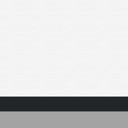
Limonkowo o świecie
Limonka na erotycznie
Limonkowe serie