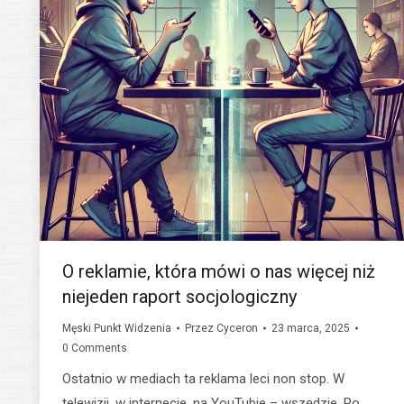
O reklamie, która mówi o nas więcej niż
niejeden raport socjologiczny
Męski Punkt Widzenia
Przez
Cyceron
23 marca, 2025
0 Comments
Ostatnio w mediach ta reklama leci non stop. W
telewizji, w internecie, na YouTubie – wszędzie. Po