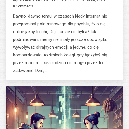
Męski Punkt Widzenia
Przez
Cyceron
30 marca, 2025
0 Comments
Dawno, dawno temu, w czasach kiedy Internet nie
przypominał pola minowego dla psychiki, żyło się
online jakby trochę lżej. Ludzie nie byli aż tak
podminowani, memy nie miały jeszcze obowiązku
wywoływać skrajnych emocji, a jedyne, co cię
bombardowało, to śmiech kolegi, gdy łączyłeś się
przez modem i cała rodzina nie mogła przez to
zadzwonić. Dziś,…