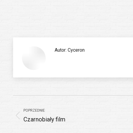
Autor:
Cyceron
Nawigacja
wpisów
POPRZEDNIE
Czarnobiały film
Poprzedni
wpis: