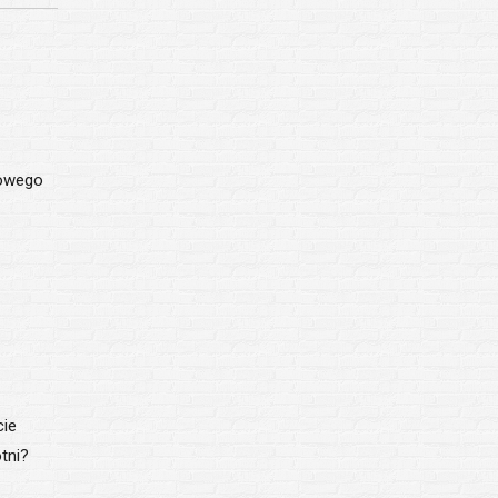
rowego
cie
tni?