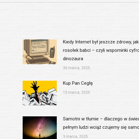
Kiedy Internet był jeszcze zdrowy, jak
rosołek babci – czyli wspominki cyf
dinozaura
30 marca, 2025
Kup Pan Cegłę
15 marca, 2025
Samotni w tłumie – dlaczego w świe
pełnym ludzi wciąż czujemy się samo
3 marca, 2025