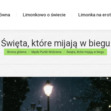
wiecie
Limonka na erotycznie
łówna
Limonkowo o świecie
Limonka na erot
Święta, które mijają w biegu
Jesteś tutaj:
Strona główna
Męski Punkt Widzenia
Święta, które mijają w biegu