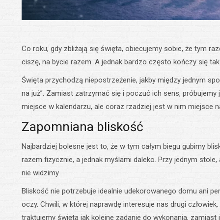
Co roku, gdy zbliżają się święta, obiecujemy sobie, że tym r
ciszę, na bycie razem. A jednak bardzo często kończy się t
Święta przychodzą niepostrzeżenie, jakby między jednym spot
na już”. Zamiast zatrzymać się i poczuć ich sens, próbujemy
miejsce w kalendarzu, ale coraz rzadziej jest w nim miejsce n
Zapomniana bliskość
Najbardziej bolesne jest to, że w tym całym biegu gubimy bl
razem fizycznie, a jednak myślami daleko. Przy jednym stole
nie widzimy.
Bliskość nie potrzebuje idealnie udekorowanego domu ani pe
oczy. Chwili, w której naprawdę interesuje nas drugi człowie
traktujemy święta jak kolejne zadanie do wykonania, zamiast 