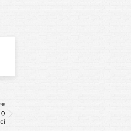
PNE
 O
ci