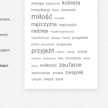
kobieta
energia
kobiecość
komunikacja
marzenia
Marta
miłość
muzyka
moment,
mężczyzna
mężczyźni
nadzieja
niepełnosprawność
cność.
pożądanie
niezależność
Paweł
odwaga
przyjaciele
praca
przeszłość
przyjaźń
wzajem
relacje
relacja
radość
szczęście
siła
rodzina
samoocena
słowa
zaufanie
wolność
mięci.
wiara
związek
zauroczenie
zmiana
święta
życie
związki