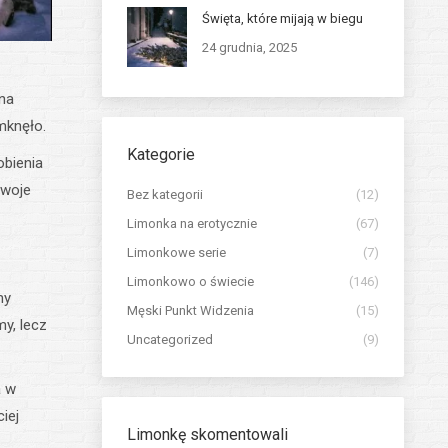
Święta, które mijają w biegu
24 grudnia, 2025
 na
mknęło.
Kategorie
obienia
swoje
Bez kategorii
(12)
Limonka na erotycznie
(67)
Limonkowe serie
(7)
Limonkowo o świecie
(146)
my
Męski Punkt Widzenia
(15)
y, lecz
Uncategorized
(9)
a w
iej
Limonkę skomentowali