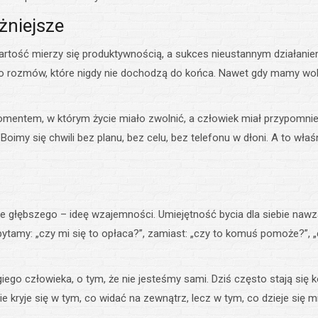
żniejsze
wartość mierzy się produktywnością, a sukces nieustannym działanie
o rozmów, które nigdy nie dochodzą do końca. Nawet gdy mamy wol
mentem, w którym życie miało zwolnić, a człowiek miał przypomnie
oimy się chwili bez planu, bez celu, bez telefonu w dłoni. A to właśn
e głębszego – ideę wzajemności. Umiejętność bycia dla siebie nawz
pytamy: „czy mi się to opłaca?”, zamiast: „czy to komuś pomoże?”, „
ego człowieka, o tym, że nie jesteśmy sami. Dziś często stają się k
ie kryje się w tym, co widać na zewnątrz, lecz w tym, co dzieje się 