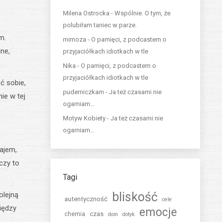
Milena Ostrocka
-
Wspólnie. O tym, że
polubiłam taniec w parze.
m.
mimoza
-
O pamięci, z podcastem o
ne,
przyjaciółkach idiotkach w tle
Nika
-
O pamięci, z podcastem o
przyjaciółkach idiotkach w tle
ć sobie,
puderniczkam
-
Ja też czasami nie
ie w tej
ogarniam…
Motyw Kobiety
-
Ja też czasami nie
ogarniam…
ajem,
czy to
Tagi
bliskość
olejną
autentyczność
cele
między
emocje
czas
chemia
dom
dotyk