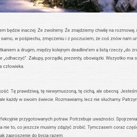
azem będzie inaczej. Że zwolnimy. Że znajdziemy chwilę na rozmowę,
ak samo, w pośpiechu, zmęczeniu i z poczuciem, że coś znów nam u
kaniem a drugim, między kolejnym deadline’em a listą rzeczy „do zr
 je „odhaczyć”. Zakupy, porządki, prezenty, obowiązki. Wszystko ma 
a człowieka.
iskość. Tę prawdziwą, tę niewymuszoną, tę cichą, ale obecną. Jesteś
, ale każdy w swoim świecie. Rozmawiamy, lecz nie słuchamy. Patrzym
rfekcyjnie przygotowanych potraw. Potrzebuje uważności. Spojrzeni
k, a nie to, co jeszcze musimy zdążyć zrobić. Tymczasem coraz częśc
jak zaproszenie do bycia razem.