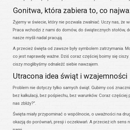
Gonitwa, która zabiera to, co najwa
Żyjemy w świecie, który nie pozwala zwalniać. Uczy nas, że 
Praca wchodzi z nami do domów, do świątecznych stołów, d
nasze myśli nadal pracują.
A przecież święta od zawsze były symbolem zatrzymania. Mo
co jest naprawdę ważne. Dziś coraz częściej boimy się ciszy. B
ciszy moglibyśmy odnaleźć siebie nawzajem.
Utracona idea świąt i wzajemności
Problem nie dotyczy tylko samych świąt. Gubimy coś znaczni
bez kalkulacji, bez pośpiechu, bez warunków. Coraz częściej 
nas zbliży?”.
Święta miały przypominać o wspólnocie, o uważności na drugi
okazją do porównań, presji i oczekiwań. A przecież ich sens n
nami.