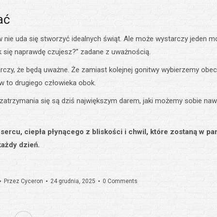
ać
 nie uda się stworzyć idealnych świąt. Ale może wystarczy jeden 
ak się naprawdę czujesz?” zadane z uważnością.
rczy, że będą uważne. Że zamiast kolejnej gonitwy wybierzemy obe
w to drugiego człowieka obok.
 zatrzymania się są dziś największym darem, jaki możemy sobie na
rcu, ciepła płynącego z bliskości i chwil, które zostaną w pa
każdy dzień.
Przez
Cyceron
24 grudnia, 2025
0 Comments