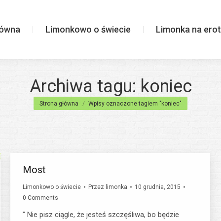
wiecie
Limonka na erotycznie
łówna
Limonkowo o świecie
Limonka na erot
Archiwa tagu:
koniec
Jesteś tutaj:
Strona główna
Wpisy oznaczone tagiem "koniec"
Most
Limonkowo o świecie
Przez
limonka
10 grudnia, 2015
0 Comments
” Nie pisz ciągle, że jesteś szczęśliwa, bo będzie