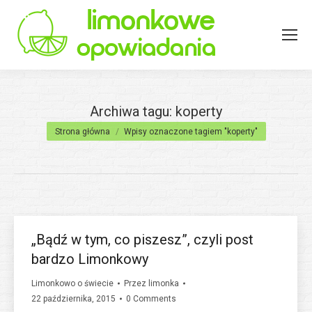
Archiwa tagu:
koperty
Jesteś tutaj:
Strona główna
Wpisy oznaczone tagiem "koperty"
„Bądź w tym, co piszesz”, czyli post
bardzo Limonkowy
Limonkowo o świecie
Przez
limonka
22 października, 2015
0 Comments