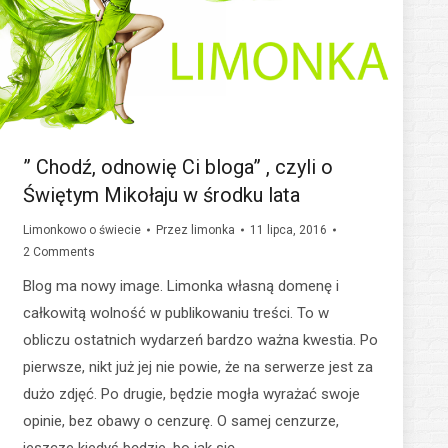
” Chodź, odnowię Ci bloga” , czyli o
Świętym Mikołaju w środku lata
Limonkowo o świecie
Przez
limonka
11 lipca, 2016
2 Comments
Blog ma nowy image. Limonka własną domenę i
całkowitą wolność w publikowaniu treści. To w
obliczu ostatnich wydarzeń bardzo ważna kwestia. Po
pierwsze, nikt już jej nie powie, że na serwerze jest za
dużo zdjęć. Po drugie, będzie mogła wyrażać swoje
opinie, bez obawy o cenzurę. O samej cenzurze,
jeszcze kiedyś będzie, bo jak się…