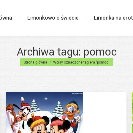
wiecie
Limonka na erotycznie
łówna
Limonkowo o świecie
Limonka na erot
Archiwa tagu:
pomoc
Jesteś tutaj:
Strona główna
Wpisy oznaczone tagiem "pomoc"