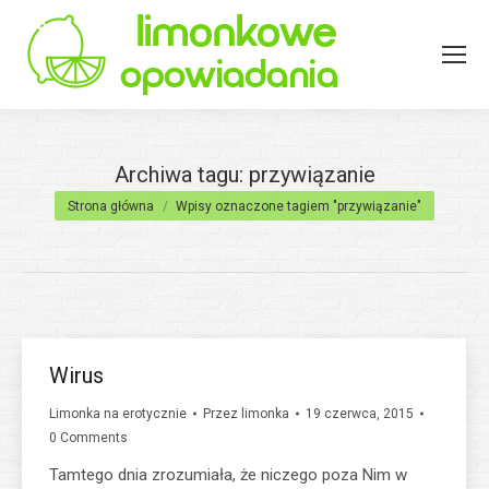
Archiwa tagu:
przywiązanie
Jesteś tutaj:
Strona główna
Wpisy oznaczone tagiem "przywiązanie"
Wirus
Limonka na erotycznie
Przez
limonka
19 czerwca, 2015
0 Comments
Tamtego dnia zrozumiała, że niczego poza Nim w