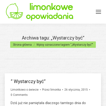
Archiwa tagu:
„Wystarczy być”
Jesteś tutaj:
Strona główna
Wpisy oznaczone tagiem "„Wystarczy być”"
” Wystarczy być”
Limonkowo o świecie
Przez
limonka
26 stycznia, 2015
0 Comments
Dziś już nie pamiętała dlaczego tamtego dnia do