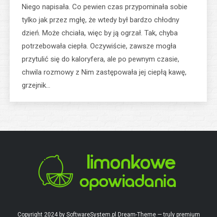
Niego napisała. Co pewien czas przypominała sobie
tylko jak przez mgłę, że wtedy był bardzo chłodny
dzień. Może chciała, więc by ją ogrzał. Tak, chyba
potrzebowała ciepła. Oczywiście, zawsze mogła
przytulić się do kaloryfera, ale po pewnym czasie,
chwila rozmowy z Nim zastępowała jej ciepłą kawę,
grzejnik…
Copyright 2024 by SoftwareSystem.pl Dream-Theme — truly
premium