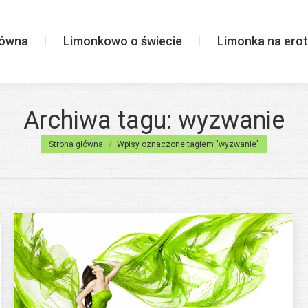
wiecie
Limonka na erotycznie
łówna
Limonkowo o świecie
Limonka na erot
Archiwa tagu:
wyzwanie
Jesteś tutaj:
Strona główna
Wpisy oznaczone tagiem "wyzwanie"