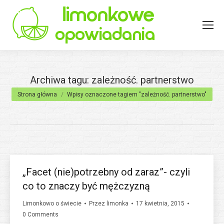
Archiwa tagu:
zależność. partnerstwo
Jesteś tutaj:
Strona główna
Wpisy oznaczone tagiem "zależność. partnerstwo"
„Facet (nie)potrzebny od zaraz”- czyli
co to znaczy być mężczyzną
Limonkowo o świecie
Przez
limonka
17 kwietnia, 2015
0 Comments