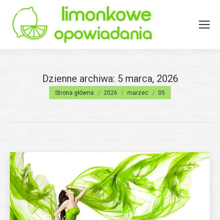
Dzienne archiwa:
5 marca, 2026
Jesteś tutaj:
Strona główna
2026
marzec
05