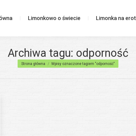
wiecie
Limonka na erotycznie
łówna
Limonkowo o świecie
Limonka na erot
Archiwa tagu:
odporność
Jesteś tutaj:
Strona główna
Wpisy oznaczone tagiem "odporność"