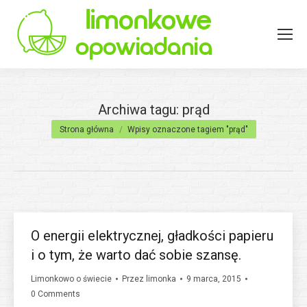
Archiwa tagu:
prąd
Jesteś tutaj:
Strona główna
Wpisy oznaczone tagiem "prąd"
O energii elektrycznej, gładkości papieru
i o tym, że warto dać sobie szansę.
Limonkowo o świecie
Przez
limonka
9 marca, 2015
0 Comments