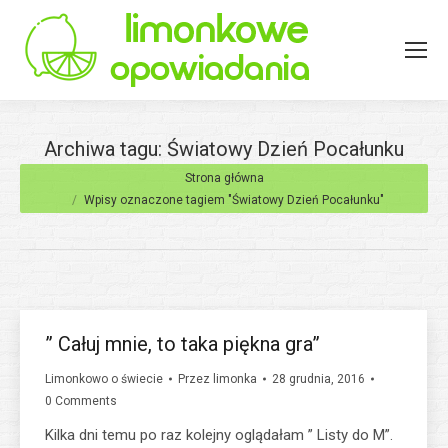
Archiwa tagu:
Światowy Dzień Pocałunku
Jesteś tutaj:
Strona główna
Wpisy oznaczone tagiem "Światowy Dzień Pocałunku"
” Całuj mnie, to taka piękna gra”
Limonkowo o świecie
Przez
limonka
28 grudnia, 2016
0 Comments
Kilka dni temu po raz kolejny oglądałam ” Listy do M”.