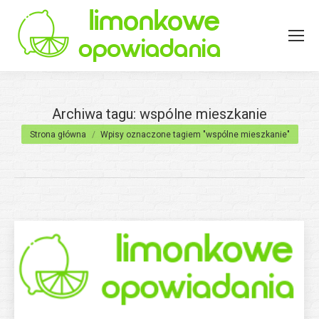
Archiwa tagu:
wspólne mieszkanie
Jesteś tutaj:
Strona główna
Wpisy oznaczone tagiem "wspólne mieszkanie"