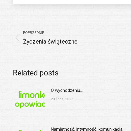
Nawigacja
POPRZEDNIE
wpisów
Życzenia świąteczne
Poprzedni
wpis:
Related posts
O wychodzeniu…..
23 lipca, 2026
Namiętność, intymność, komunikacja.