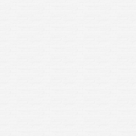
by SoftwareSystem.pl Dream-Theme — truly
premium
Strona główna
es
O Limonce