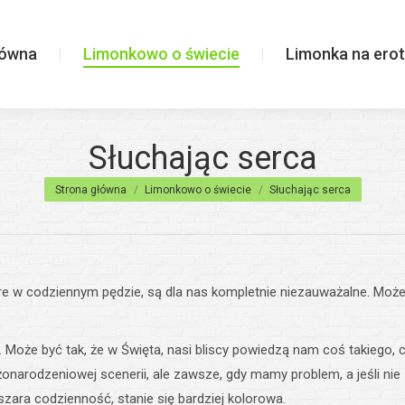
wiecie
Limonka na erotycznie
łówna
Limonkowo o świecie
Limonka na erot
Słuchając serca
Jesteś tutaj:
Strona główna
Limonkowo o świecie
Słuchając serca
e w codziennym pędzie, są dla nas kompletnie niezauważalne. Może 
 Może być tak, że w Święta, nasi bliscy powiedzą nam coś takiego, c
onarodzeniowej scenerii, ale zawsze, gdy mamy problem, a jeśli nie 
zara codzienność, stanie się bardziej kolorowa.