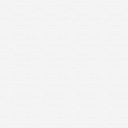
Limonkowo o świecie
Limonka na erotycznie
Limonkowe serie