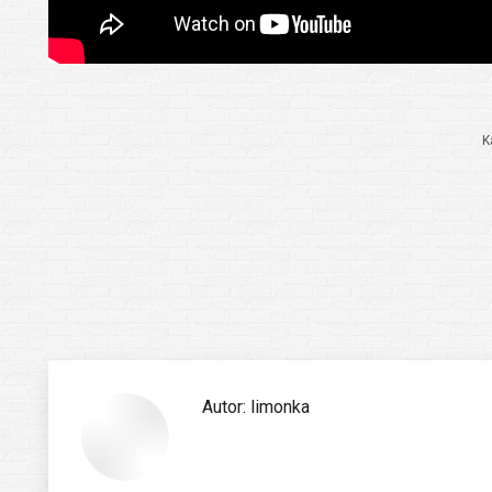
K
Autor:
limonka