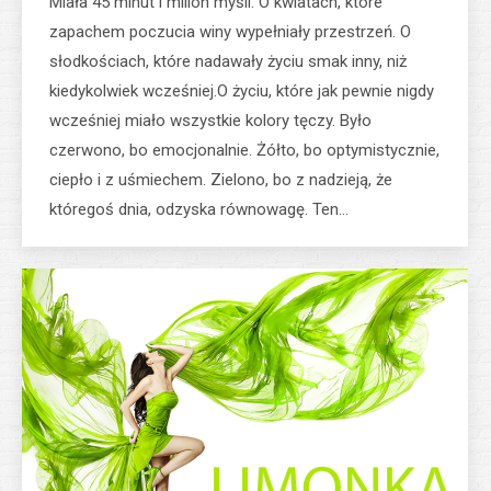
Miała 45 minut i milion myśli. O kwiatach, które
zapachem poczucia winy wypełniały przestrzeń. O
słodkościach, które nadawały życiu smak inny, niż
kiedykolwiek wcześniej.O życiu, które jak pewnie nigdy
wcześniej miało wszystkie kolory tęczy. Było
czerwono, bo emocjonalnie. Żółto, bo optymistycznie,
ciepło i z uśmiechem. Zielono, bo z nadzieją, że
któregoś dnia, odzyska równowagę. Ten…