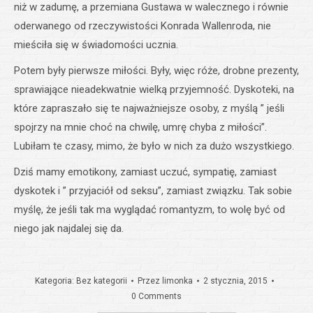
niż w zadumę, a przemiana Gustawa w walecznego i równie
oderwanego od rzeczywistości Konrada Wallenroda, nie
mieściła się w świadomości ucznia.
Potem były pierwsze miłości. Były, więc róże, drobne prezenty,
sprawiające nieadekwatnie wielką przyjemność. Dyskoteki, na
które zapraszało się te najważniejsze osoby, z myślą ” jeśli
spojrzy na mnie choć na chwilę, umrę chyba z miłości”.
Lubiłam te czasy, mimo, że było w nich za dużo wszystkiego.
Dziś mamy emotikony, zamiast uczuć, sympatię, zamiast
dyskotek i ” przyjaciół od seksu”, zamiast związku. Tak sobie
myślę, że jeśli tak ma wyglądać romantyzm, to wolę być od
niego jak najdalej się da.
Kategoria:
Bez kategorii
Przez
limonka
2 stycznia, 2015
0 Comments