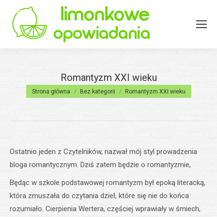
Romantyzm XXI wieku
Jesteś tutaj:
Strona główna
Bez kategorii
Romantyzm XXI wieku
Ostatnio jeden z Czytelników, nazwał mój styl prowadzenia
bloga romantycznym. Dziś zatem będzie o romantyzmie,
Będąc w szkole podstawowej romantyzm był epoką literacką,
która zmuszała do czytania dzieł, które się nie do końca
rozumiało. Cierpienia Wertera, częściej wprawiały w śmiech,