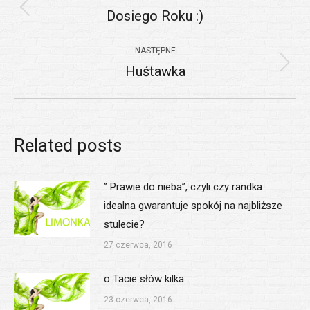
wpisów
Dosiego Roku :)
Poprzedni
wpis:
NASTĘPNE
Huśtawka
Następny
wpis:
Related posts
” Prawie do nieba”, czyli czy randka
idealna gwarantuje spokój na najbliższe
stulecie?
27 czerwca, 2016
o Tacie słów kilka
23 czerwca, 2016