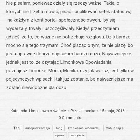
Nie pisałam, ponieważ działy się rzeczy ważne. Takie, o
których nie trzeba mówić, pisać i publikować setek statusów,
na każdym z kont portali społecznościowych, by się
wydarzały, trwały i uszczęśliwiały. Kiedyś przeczytałam
gdzieś, że to, co ważne nie potrzebuje rozgłosu. Dziś bardzo
mocno się tego trzymam. Choć pisząc o tym, że nie piszę, bo
jest naprawdę dobrze napisałam bardzo dużo. Najważniejsze
jednak jest to, że czytając Limonkowe Opowiadania,
poznajesz Limonkę. Monia, Monika, czy jak wolisz, jest tylko w
pojedynczych wpisach i tak już zostanie, bo najważniejsze ma
zostać niewidoczne dla oczu.
Kategoria:
Limonkowo o świecie
Przez
limonka
15 maja, 2016
0 Comments
Tagi:
autoprezentacja
blog
kreowanie wizerunku
Mały Książę
opinia
szczęście