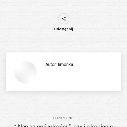
Udostępnij
Autor:
limonka
Nawigacja
POPRZEDNIE
wpisów
” Napisz coś w końcu”, czyli o kobiecie