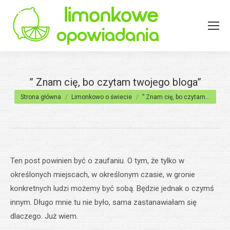
” Znam cię, bo czytam twojego bloga”
Jesteś tutaj:
Strona główna
Limonkowo o świecie
” Znam cię, bo czytam…
Ten post powinien być o zaufaniu. O tym, że tylko w
określonych miejscach, w określonym czasie, w gronie
konkretnych ludzi możemy być sobą. Będzie jednak o czymś
innym. Długo mnie tu nie było, sama zastanawiałam się
dlaczego. Już wiem.