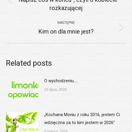
Poprzedni
rozkazującej
wpis:
NASTĘPNE
Kim on dla mnie jest?
Następny
wpis:
Related posts
O wychodzeniu…..
23 lipca, 2026
„Kochana Moniu z roku 2016, jestem Ci
wdzięczna za to kim jestem w 2026”
5 marca, 2026