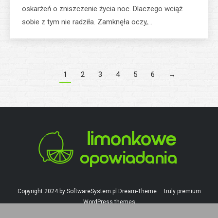
oskarżeń o zniszczenie życia noc. Dlaczego wciąż
sobie z tym nie radziła. Zamknęła oczy,…
1
2
3
4
5
6
→
Copyright 2024 by SoftwareSystem.pl Dream-Theme — truly
premium
WordPress themes
Menu gówne