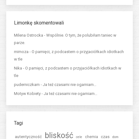
Limonkę skomentowali
Milena Ostrocka
-
Wspólnie. O tym, że polubiłam taniec w
parze.
mimoza
-
O pamięci, z podcastem o przyjaciółkach idiotkach
w tle
Nika
-
O pamięci, z podcastem o przyjaciółkach idiotkach w
tle
puderniczkam
-
Ja też czasami nie ogarniam…
Motyw Kobiety
-
Ja też czasami nie ogarniam…
Tagi
bliskość
autentyczność
czas
chemia
cele
dom