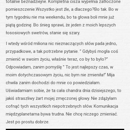
totalnie beznadziejne. Kompletna cisza wypełnia zatłoczone
pomieszczenie.Wszystko jest źle, a dlaczego?Bo tak. Bo w
tym tygodniu nie ma weekendu, bo ta głowa boli mnie już
piątą godzinę. Bo śnieg sprawi, że jeden z moich lepszych
łososiowych swetrów, stanie się szary.
I wtedy wśród miliona nic nieznaczących słów pada jedno,
przypadkowe, a tak potrzebne pytanie. ” Gdybyś mogła coś
zmienić w swoim życiu, właśnie teraz, co by to było?”
Odpowiadam, zanim pomyślę ” To jest najlepszy czas, w
moim dotychczasowym życiu, nic bym nie zmieniła!” Mija
chwila zanim dochodzi do mnie co powiedziałam.
Uświadamiam sobie, że ta cała chandra dnia dzisiejszego, to
jakiś straszliwy żart mojej zmęczonej głowy. Nie zdążyłam
cofnąć tych wszystkich niepotrzebnych słów. Komunikacja
międzyplanetarna bywa trudna. Nie chcę niczego zmieniać.
Jest po prostu dobrze.