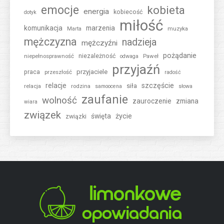
emocje
kobieta
energia
kobiecość
dotyk
miłość
komunikacja
marzenia
muzyka
Marta
mężczyzna
nadzieja
mężczyźni
pożądanie
niepełnosprawność
niezależność
Paweł
odwaga
przyjaźń
przyjaciele
praca
przeszłość
radość
relacje
szczęście
siła
relacja
rodzina
samoocena
słowa
zaufanie
wolność
zauroczenie
zmiana
wiara
związek
święta
życie
związki