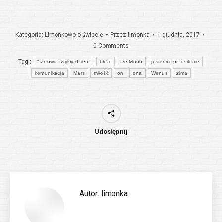
Kategoria:
Limonkowo o świecie
Przez
limonka
1 grudnia, 2017
0 Comments
Tagi:
" Znowu zwykły dzień"
błoto
De Mono
jesienne przesilenie
komunikacja
Mars
miłość
on
ona
Wenus
zima
Udostępnij
Autor:
limonka