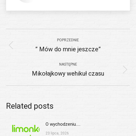
Nawigacja
POPRZEDNIE
wpisów
” Mów do mnie jeszcze”
Poprzedni
wpis:
NASTĘPNE
Mikołajkowy wehikuł czasu
Następny
wpis:
Related posts
O wychodzeniu…..
23 lipca, 2026