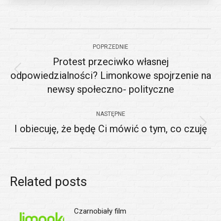
Nawigacja
POPRZEDNIE
wpisów
Protest przeciwko własnej
odpowiedzialności? Limonkowe spojrzenie na
Poprzedni
newsy społeczno- polityczne
wpis:
NASTĘPNE
I obiecuję, że będę Ci mówić o tym, co czuję
Następny
wpis:
Related posts
Czarnobiały film