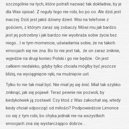
szczególnie na tych, które potrafi nazwać tak dokładnie, by je
dla Was opisać. Z reguły tego nie robi, bo po co. Ale dziś jest
inaczej. Dziś jest jakiś dziwny dzień. Wisi na telefonie z
gościem, z którym zaraz się zobaczy. Mówi mu jak bardzo
jest jej potrzebny i jak bardzo nie wyobraża sobie życia bez
niego….I w tym momencie, uświadamia sobie, że na takich
emocjach się nie zna. Bo to nie jest tak, że on zaraz zniknie,
wyjedzie na drugi koniec Polski i go nie będzie. On jest
całkiem niedaleko, gdyby tylko chciała mógłby być jeszcze
bliżej, na wyciągnięcie ręki, na muśnięcie ust.
Tylko to nie tak miał być. Nie miał jej się śnić. Miał tak szybko
zniknąć, jak się pojawił. Teraz pewnie nie pozwoli, by
kiedykolwiek ją zostawił. Czy ktoś z Was zakochał się, wtedy
kiedy chciał odpocząć od miłości? Podpowiedzcie Limonce
co się z tym robi, bo chyba jednak nie na wszystkich
emocjach zna się wystarczająco dobrze….