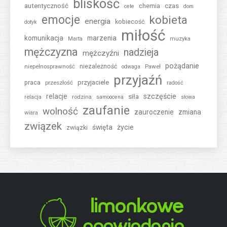
bliskość
autentyczność
czas
chemia
cele
dom
emocje
kobieta
energia
kobiecość
dotyk
miłość
komunikacja
marzenia
muzyka
Marta
mężczyzna
nadzieja
mężczyźni
pożądanie
niepełnosprawność
niezależność
Paweł
odwaga
przyjaźń
przyjaciele
praca
przeszłość
radość
relacje
szczęście
siła
relacja
rodzina
samoocena
słowa
zaufanie
wolność
zauroczenie
zmiana
wiara
związek
święta
życie
związki