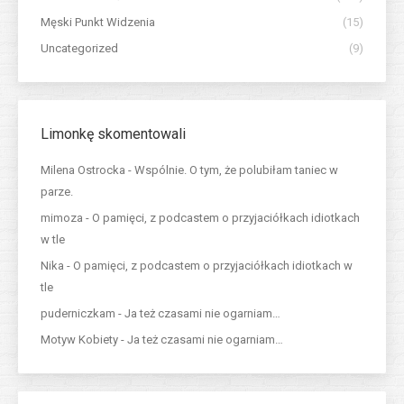
Męski Punkt Widzenia
(15)
Uncategorized
(9)
Limonkę skomentowali
Milena Ostrocka
-
Wspólnie. O tym, że polubiłam taniec w
parze.
mimoza
-
O pamięci, z podcastem o przyjaciółkach idiotkach
w tle
Nika
-
O pamięci, z podcastem o przyjaciółkach idiotkach w
tle
puderniczkam
-
Ja też czasami nie ogarniam…
Motyw Kobiety
-
Ja też czasami nie ogarniam…