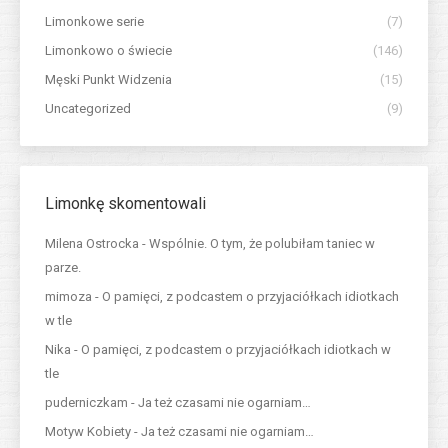
Limonkowe serie
(7)
Limonkowo o świecie
(146)
Męski Punkt Widzenia
(15)
Uncategorized
(9)
Limonkę skomentowali
Milena Ostrocka
-
Wspólnie. O tym, że polubiłam taniec w
parze.
mimoza
-
O pamięci, z podcastem o przyjaciółkach idiotkach
w tle
Nika
-
O pamięci, z podcastem o przyjaciółkach idiotkach w
tle
puderniczkam
-
Ja też czasami nie ogarniam…
Motyw Kobiety
-
Ja też czasami nie ogarniam…