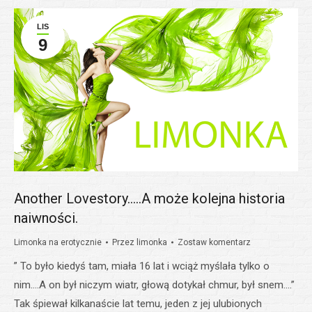
LIS
9
Another Lovestory…..A może kolejna historia
naiwności.
Limonka na erotycznie
Przez
limonka
Zostaw komentarz
” To było kiedyś tam, miała 16 lat i wciąż myślała tylko o
nim….A on był niczym wiatr, głową dotykał chmur, był snem….”
Tak śpiewał kilkanaście lat temu, jeden z jej ulubionych