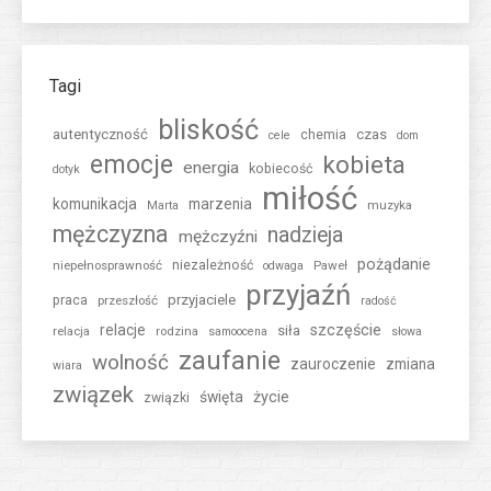
Tagi
bliskość
autentyczność
czas
chemia
cele
dom
emocje
kobieta
energia
kobiecość
dotyk
miłość
komunikacja
marzenia
muzyka
Marta
mężczyzna
nadzieja
mężczyźni
pożądanie
niepełnosprawność
niezależność
Paweł
odwaga
przyjaźń
przyjaciele
praca
przeszłość
radość
relacje
szczęście
siła
relacja
rodzina
samoocena
słowa
zaufanie
wolność
zauroczenie
zmiana
wiara
związek
święta
życie
związki