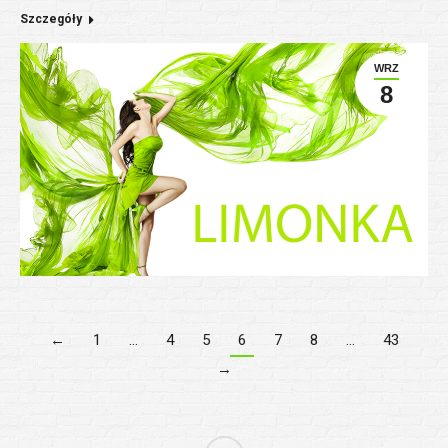
Szczegóły
WRZ
8
←
1
…
4
5
6
7
8
…
43
→