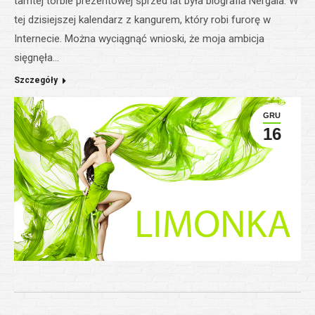
tamtej torbie prezentowej sprzed lat była biografia Nergala. W
tej dzisiejszej kalendarz z kangurem, który robi furorę w
Internecie. Można wyciągnąć wnioski, że moja ambicja
sięgnęła…
Szczegóły
GRU
16