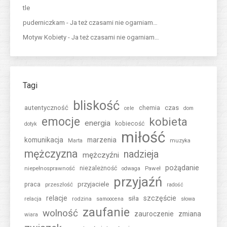
tle
puderniczkam
-
Ja też czasami nie ogarniam…
Motyw Kobiety
-
Ja też czasami nie ogarniam…
Tagi
bliskość
autentyczność
czas
chemia
cele
dom
emocje
kobieta
energia
kobiecość
dotyk
miłość
komunikacja
marzenia
muzyka
Marta
mężczyzna
nadzieja
mężczyźni
pożądanie
niepełnosprawność
niezależność
Paweł
odwaga
przyjaźń
przyjaciele
praca
przeszłość
radość
relacje
szczęście
siła
relacja
rodzina
samoocena
słowa
zaufanie
wolność
zauroczenie
zmiana
wiara