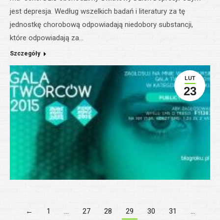
jest depresja. Według wszelkich badań i literatury za tę
jednostkę chorobową odpowiadają niedobory substancji,
które odpowiadają za…
Szczegóły
LUT
23
←
1
…
27
28
29
30
31
…