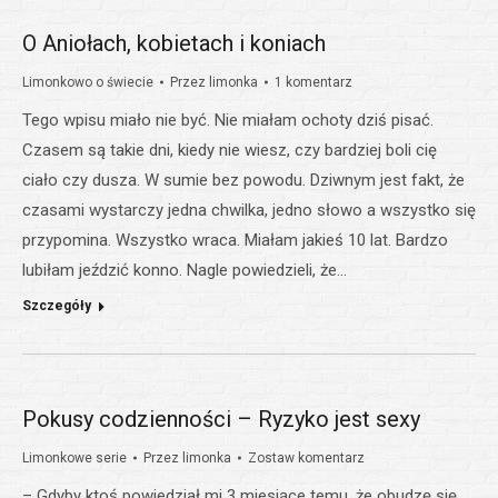
O Aniołach, kobietach i koniach
Limonkowo o świecie
Przez
limonka
1 komentarz
Tego wpisu miało nie być. Nie miałam ochoty dziś pisać.
Czasem są takie dni, kiedy nie wiesz, czy bardziej boli cię
ciało czy dusza. W sumie bez powodu. Dziwnym jest fakt, że
czasami wystarczy jedna chwilka, jedno słowo a wszystko się
przypomina. Wszystko wraca. Miałam jakieś 10 lat. Bardzo
lubiłam jeździć konno. Nagle powiedzieli, że…
Szczegóły
Pokusy codzienności – Ryzyko jest sexy
Limonkowe serie
Przez
limonka
Zostaw komentarz
– Gdyby ktoś powiedział mi 3 miesiące temu, że obudzę się