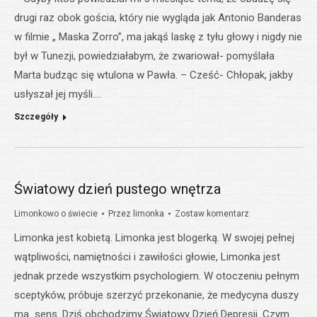
drugi raz obok gościa, który nie wygląda jak Antonio Banderas
w filmie „ Maska Zorro”, ma jakąś laskę z tyłu głowy i nigdy nie
był w Tunezji, powiedziałabym, że zwariował- pomyślała
Marta budząc się wtulona w Pawła. – Cześć- Chłopak, jakby
usłyszał jej myśli.…
Szczegóły
Światowy dzień pustego wnętrza
Limonkowo o świecie
Przez
limonka
Zostaw komentarz
Limonka jest kobietą. Limonka jest blogerką. W swojej pełnej
wątpliwości, namiętności i zawiłości głowie, Limonka jest
jednak przede wszystkim psychologiem. W otoczeniu pełnym
sceptyków, próbuje szerzyć przekonanie, że medycyna duszy
ma sens. Dziś obchodzimy Światowy Dzień Depresji. Czym