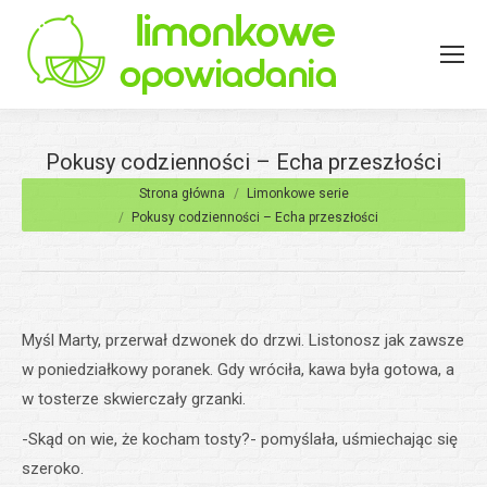
Pokusy codzienności – Echa przeszłości
Jesteś tutaj:
Strona główna
Limonkowe serie
Pokusy codzienności – Echa przeszłości
Myśl Marty, przerwał dzwonek do drzwi. Listonosz jak zawsze
w poniedziałkowy poranek. Gdy wróciła, kawa była gotowa, a
w tosterze skwierczały grzanki.
-Skąd on wie, że kocham tosty?- pomyślała, uśmiechając się
szeroko.