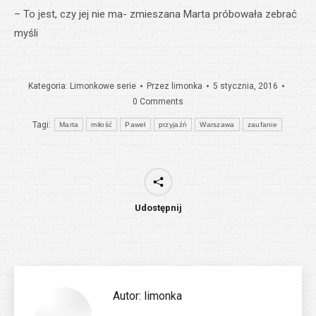
– To jest, czy jej nie ma- zmieszana Marta próbowała zebrać
myśli
Kategoria:
Limonkowe serie
Przez
limonka
5 stycznia, 2016
0 Comments
Tagi:
Marta
miłość
Paweł
przyjaźń
Warszawa
zaufanie
Udostępnij
Autor:
limonka