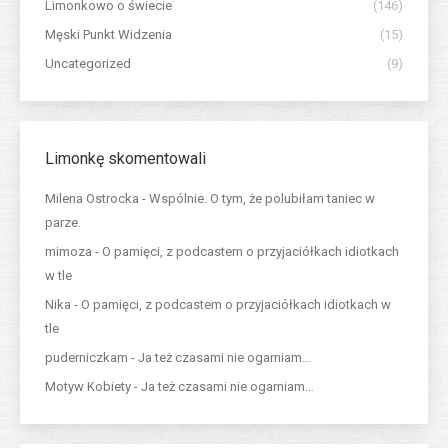
Limonkowo o świecie
(146)
Męski Punkt Widzenia
(15)
Uncategorized
(9)
Limonkę skomentowali
Milena Ostrocka
-
Wspólnie. O tym, że polubiłam taniec w
parze.
mimoza
-
O pamięci, z podcastem o przyjaciółkach idiotkach
w tle
Nika
-
O pamięci, z podcastem o przyjaciółkach idiotkach w
tle
puderniczkam
-
Ja też czasami nie ogarniam…
Motyw Kobiety
-
Ja też czasami nie ogarniam…