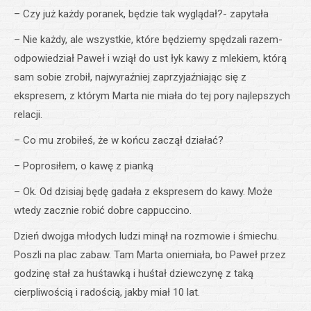
– Czy już każdy poranek, będzie tak wyglądał?- zapytała
– Nie każdy, ale wszystkie, które będziemy spędzali razem-
odpowiedział Paweł i wziął do ust łyk kawy z mlekiem, którą
sam sobie zrobił, najwyraźniej zaprzyjaźniając się z
ekspresem, z którym Marta nie miała do tej pory najlepszych
relacji.
– Co mu zrobiłeś, że w końcu zaczął działać?
– Poprosiłem, o kawę z pianką
– Ok. Od dzisiaj będę gadała z ekspresem do kawy. Może
wtedy zacznie robić dobre cappuccino.
Dzień dwojga młodych ludzi minął na rozmowie i śmiechu.
Poszli na plac zabaw. Tam Marta oniemiała, bo Paweł przez
godzinę stał za huśtawką i huśtał dziewczynę z taką
cierpliwością i radością, jakby miał 10 lat.