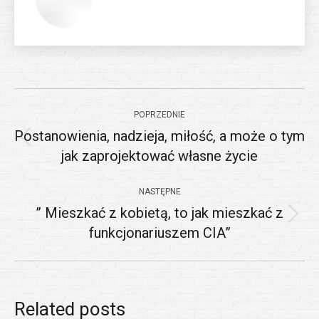
Nawigacja
POPRZEDNIE
wpisów
Postanowienia, nadzieja, miłość, a może o tym
Poprzedni
jak zaprojektować własne życie
wpis:
NASTĘPNE
” Mieszkać z kobietą, to jak mieszkać z
Następny
funkcjonariuszem CIA”
wpis:
Related posts