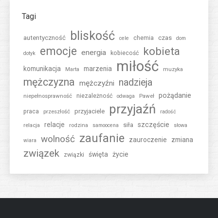
Tagi
bliskość
autentyczność
czas
chemia
cele
dom
emocje
kobieta
energia
kobiecość
dotyk
miłość
komunikacja
marzenia
muzyka
Marta
mężczyzna
nadzieja
mężczyźni
pożądanie
niepełnosprawność
niezależność
Paweł
odwaga
przyjaźń
przyjaciele
praca
przeszłość
radość
relacje
szczęście
siła
relacja
rodzina
samoocena
słowa
zaufanie
wolność
zauroczenie
zmiana
wiara
związek
święta
życie
związki